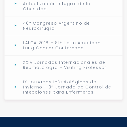
Actualización Integral de la
Obesidad
46° Congreso Argentino de
Neurocirugía
LALCA 2018 – 8th Latin American
Lung Cancer Conference
XXIV Jornadas Internacionales de
Reumatología – Visiting Professor
IX Jornadas Infectológicas de
Invierno – 3° Jornada de Control de
Infecciones para Enfermeros