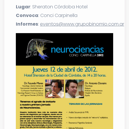
Lugar
: Sheraton Córdoba Hotel
Convoca
: Conci Carpinella
Informes
:
eventos@www.grupobinomio.com.ar