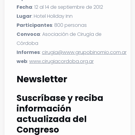
Fecha
: 12 al 14 de septiembre de 2012
Lugar
: Hotel Holiday Inn
Participantes
: 800 personas
Convoca
: Asociación de Cirugía de
Córdoba
Informes
:
cirugia@www.grupobinomio.com.ar
web
:
www.cirugiacordoba.org.ar
Newsletter
Suscríbase y reciba
información
actualizada del
Congreso