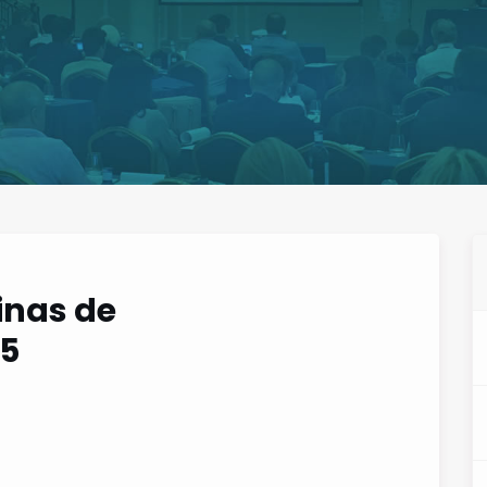
inas de
15