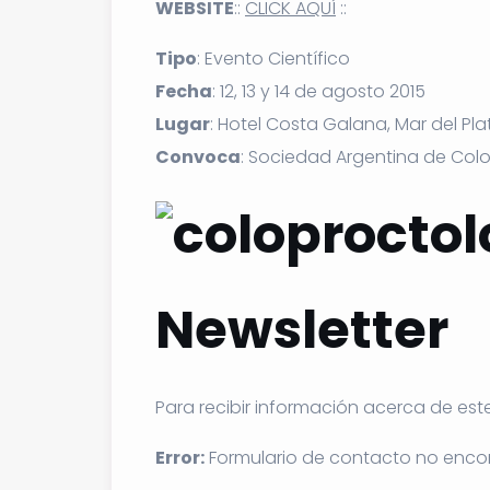
WEBSITE
::
CLICK AQUÍ
::
Tipo
: Evento Científico
Fecha
: 12, 13 y 14 de agosto 2015
Lugar
: Hotel Costa Galana, Mar del Pla
Convoca
: Sociedad Argentina de Col
Newsletter
Para recibir información acerca de est
Error:
Formulario de contacto no enco