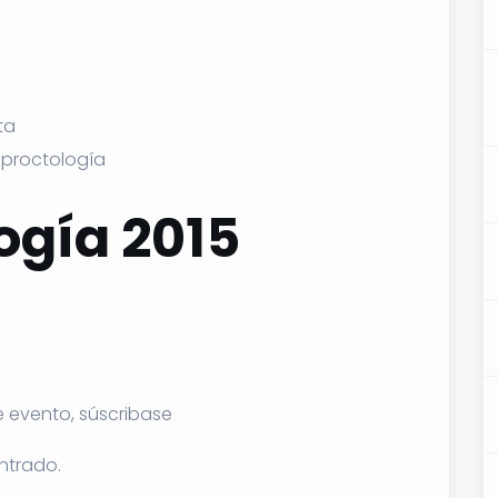
ta
oproctología
e evento, súscribase
ntrado.