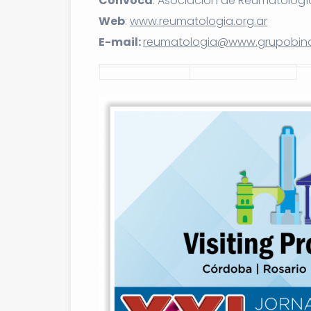
Convoca
: Asociación de Reumatolog
Web
:
www.reumatologia.org.ar
E-mail:
reumatologia@www.grupobino