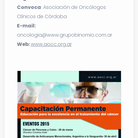
Convoca
: Asociación de Oncólogos
Clínicos de Córdoba
E-mail:
oncologia@www.grupobinomio.com.ar
Web:
www.aocc.org.ar