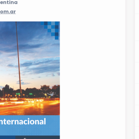
gentina
com.ar