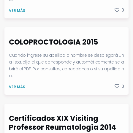
0
VER MÁS
COLOPROCTOLOGIA 2015
Cuando ingrese su apellido o nombre se desplegará un
a lista, elija el que corresponde y automáticamente se a
brirá el PDF. Por consultas, correcciones o si su apellido n
o...
0
VER MÁS
Certificados XIX Visiting
Professor Reumatología 2014