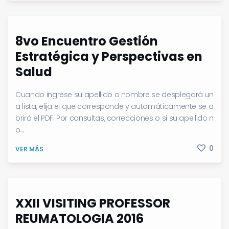
8vo Encuentro Gestión
Estratégica y Perspectivas en
Salud
Cuando ingrese su apellido o nombre se desplegará un
a lista, elija el que corresponde y automáticamente se a
brirá el PDF. Por consultas, correcciones o si su apellido n
o...
0
VER MÁS
XXII VISITING PROFESSOR
REUMATOLOGIA 2016