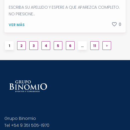
ESCRIBA SU APELLIDO Y ESPERE A QUE APAREZCA COMPLETO.
NO PRESIONE...
0
VER MÁS
1
2
3
4
5
6
…
11
>
Grupo Binomio
Tel +54 9 351 505-1970