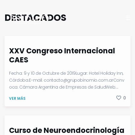
DESTACADOS
XXV Congreso Internacional
CAES
Fecha: 9 y 10 de Octubre de 2019Lugar: Hotel Holiday Inn,
Córdoba.E-mail: contacto@grupobinomio.com.arConv
oca: Cámara Argentina de Empresas de SaludWeb:...
0
VER MÁS
Curso de Neuroendocrinología