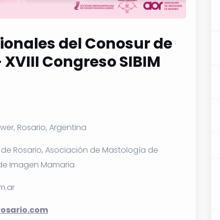
ionales del Conosur de
XVIII Congreso SIBIM
wer, Rosario, Argentina
de Rosario, Asociación de Mastología de
 de Imagen Mamaria
m.ar
osario.com