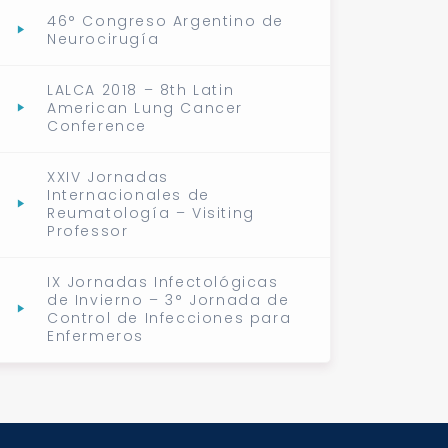
46° Congreso Argentino de
Neurocirugía
LALCA 2018 – 8th Latin
American Lung Cancer
Conference
XXIV Jornadas
Internacionales de
Reumatología – Visiting
Professor
IX Jornadas Infectológicas
de Invierno – 3° Jornada de
Control de Infecciones para
Enfermeros