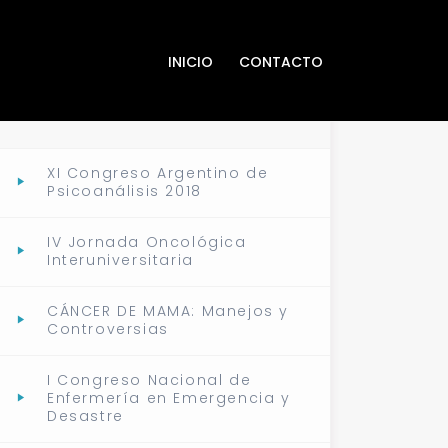
INICIO
CONTACTO
EVENTOS ANTERIORES
XI Congreso Argentino de
Psicoanálisis 2018
IV Jornada Oncológica
Interuniversitaria
CÁNCER DE MAMA: Manejos y
Controversias
I Congreso Nacional de
Enfermería en Emergencia y
Desastre