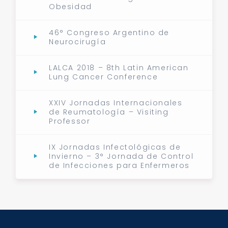
Obesidad
46° Congreso Argentino de
Neurocirugía
LALCA 2018 – 8th Latin American
Lung Cancer Conference
XXIV Jornadas Internacionales
de Reumatología – Visiting
Professor
IX Jornadas Infectológicas de
Invierno – 3° Jornada de Control
de Infecciones para Enfermeros