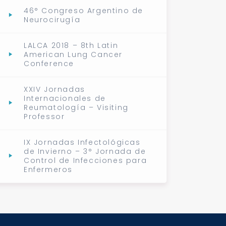
46° Congreso Argentino de
Neurocirugía
LALCA 2018 – 8th Latin
American Lung Cancer
Conference
XXIV Jornadas
Internacionales de
Reumatología – Visiting
Professor
IX Jornadas Infectológicas
de Invierno – 3° Jornada de
Control de Infecciones para
Enfermeros