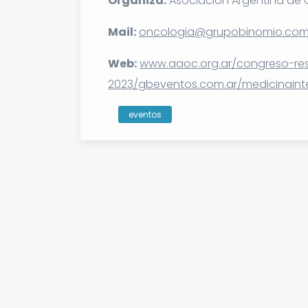
Organiza:
Asociación Argentina de 
Mail:
oncologia@grupobinomio.com
Web:
www.aaoc.org.ar/congreso-res
2023/gbeventos.com.ar/medicinaint
eventos