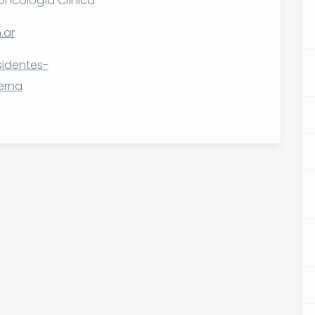
Oncología Clínica
.ar
identes-
erna