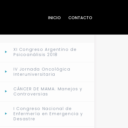
INICIO
CONTACTO
EVENTOS ANTERIORES
XI Congreso Argentino de
Psicoanálisis 2018
IV Jornada Oncológica
Interuniversitaria
CÁNCER DE MAMA: Manejos y
Controversias
I Congreso Nacional de
Enfermería en Emergencia y
Desastre